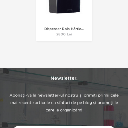
Dispenser Rola Hârtie...
Pret
2800 Lei
Newsletter.
Abonați-vă la newsletter-ul nostru și primiți primii cele
mai recente articole cu sfaturi de pe blog și promoțiile
care le organizăm!