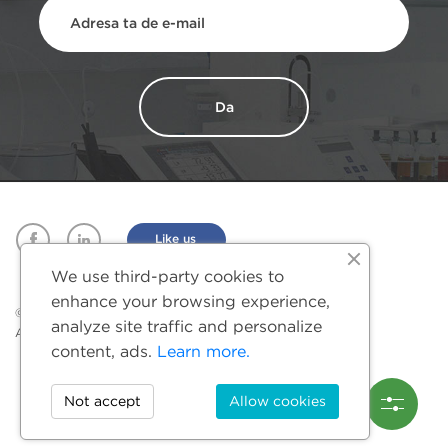
Facebook
Linkedin
Like us
We use third-party cookies to
enhance your browsing experience,
© Akson Hygiene 2026.
analyze site traffic and personalize
All rights reserved.
content, ads.
Learn more.
Not accept
Allow cookies