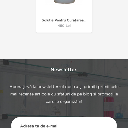
Soluție Pentru Curățarea...
Pret
450 Lei
Newsletter.
Abonați-vă la newsletter-ul nostru și primiți primii cele
mai recente articole cu sfaturi de pe blog și promoțiile
care le organizăm!