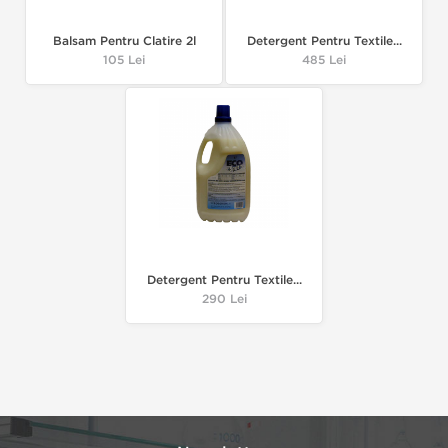
Balsam Pentru Clatire 2l
Detergent Pentru Textile...
Pret
105 Lei
Pret
485 Lei
Detergent Pentru Textile...
Pret
290 Lei