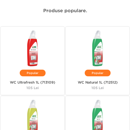
Produse populare.
Popular
Popular
WC Ultrafresh 1L (713109)
WC Natural 1L (712512)
Pret
105 Lei
Pret
105 Lei