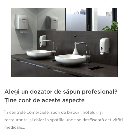
Alegi un dozator de săpun profesional?
Ține cont de aceste aspecte
În centrele comerciale, sedii de birouri, hoteluri și
restaurante, și chiar în spațiile unde se desfășoară activități
medicale...