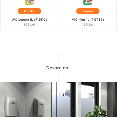
Popular
Popular
WC Lemon 1L (712510)
WC Mint 1L (713789)
Pret
105 Lei
Pret
190 Lei
Despre noi.