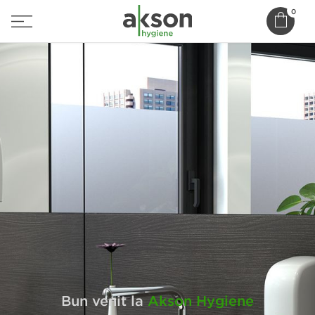
0
Soluții profesionale de curățenie și igienă
Dispensere pentru prosoape de hârtie
Bun venit la
Akson Hygiene